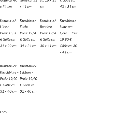
Göße ca. 40
Göße ca. 31
ca. 18 x 13
€ Göße ca.
x 31 cm
x 41 cm
cm
40 x 31 cm
Kunstdruck
Kunstdruck
Kunstdruck
Kunstdruck
Hirsch –
Fuchs –
Rentiere –
Haus am
Preis: 15,50
Preis: 19,90
Preis: 19,90
Fjord – Preis:
€ Göße ca.
€ Göße ca.
€ Göße ca.
19,90 €
31 x 22 cm
34 x 24 cm
30 x 41 cm
Göße ca. 30
x 41 cm
Kunstdruck
Kunstdruck
Kirschblüte –
Lektüre –
Preis: 19,90
Preis: 19,90
€ Göße ca.
€ Göße ca.
31 x 40 cm
31 x 40 cm
Foto